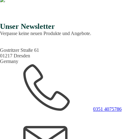
Gummi Arabicum - Hashab finden Sie auch
ab
2,94
€
Jetzt kaufen
Unser Newsletter
Verpasse keine neuen Produkte und Angebote.
Gostritzer Straße 61
01217 Dresden
Germany
0351 4075786