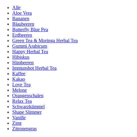
Alle
Aloe Vera
Bananen
Blaubeeren
Butterfly Blue Pea
Erdbeeren
Green Tea & Moringa Herbal Tea
Gummi Arabicum
Happy Herbal Tea
Hibiskus
Himbeeren
Immunshot Herbal Tea
Kaffee
Kakao
Love Tea
Melone
Orangenschalen
Relax Tea
Schwarzkümmel
Shape Slimmer
Vanille
Zimt
Zitronengras