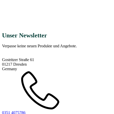
Gefriergetrocknete Erdbeeren finden Sie
auch in unserem Shop!
ab
2,44
€
Jetzt kaufen
Unser Newsletter
Verpasse keine neuen Produkte und Angebote.
Gostritzer Straße 61
01217 Dresden
Germany
0351 4075786