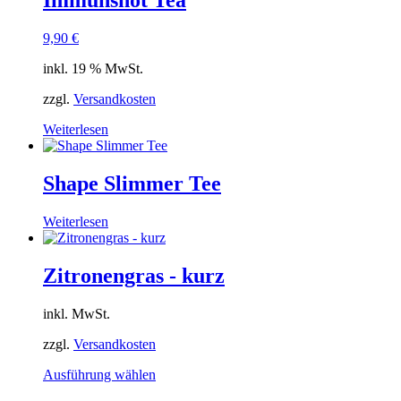
Immunshot Tea
9,90
€
inkl. 19 % MwSt.
zzgl.
Versandkosten
Weiterlesen
Shape Slimmer Tee
Weiterlesen
Zitronengras - kurz
inkl. MwSt.
zzgl.
Versandkosten
Dieses
Ausführung wählen
Produkt