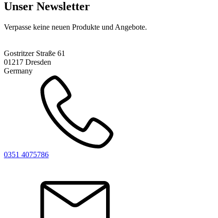
weist
Unser Newsletter
mehrere
Varianten
Verpasse keine neuen Produkte und Angebote.
auf.
Die
Optionen
Gostritzer Straße 61
können
01217 Dresden
auf
Germany
der
Produktseite
gewählt
werden
0351 4075786